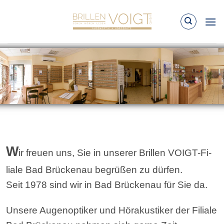
W
ir freu­en uns, Sie in un­se­rer Brillen VOIGT-Fi­
lia­le Bad Brückenau be­grü­ßen zu dür­fen.
Seit 1978 sind wir in Bad Brückenau für Sie da.
Unsere Au­gen­op­ti­ker und Hör­akus­ti­ker der Fi­lia­le