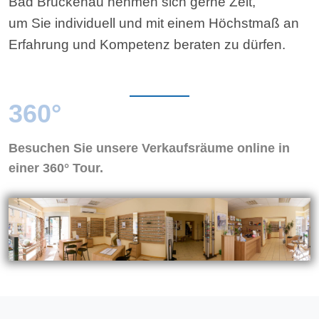
Bad Brückenau neh­men sich ger­ne Zeit,
um Sie in­di­vi­du­ell und mit ei­nem Höchst­maß an
Er­fah­rung und Kom­pe­tenz be­ra­ten zu dür­fen.
360°
Besuchen Sie unsere Verkaufsräume online in
einer 360° Tour.